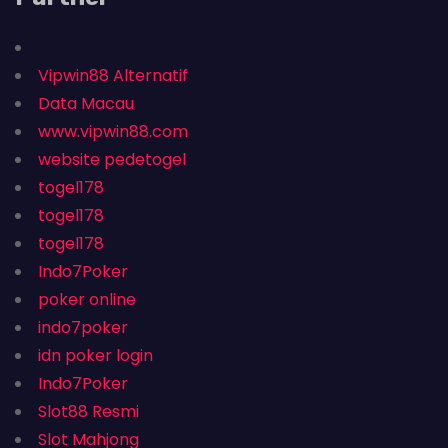
Vipwin88 Alternatif
Data Macau
www.vipwin88.com
website pedetogel
togel178
togel178
togel178
Indo7Poker
poker online
indo7poker
idn poker login
Indo7Poker
Slot88 Resmi
Slot Mahjong