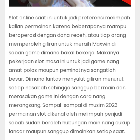
Slot online saat ini untuk jadi preferensi melimpah
kalian permainan karena beberapanya mampu
beroperasi dengan dana receh, atau tiap orang
memperoleh giliran untuk meraih Maxwin di
saban game dimana bakal bekerja. Makanya
pekerjaan slot masa ini untuk jadi game nang
amat polos maupun peminatnya sangatlah
besar. Dimana lantas menyulut giliran menurut
setiap nasabah sehingga sanggup bermain dan
merasakan game ini dengan cara nang
merangsang. Sampai-sampai di musim 2023
permainan slot dikenal oleh melimpah penjudi
sebab sudah beroleh hubungan main nang cukup
lancar maupun sanggup dimainkan setiap saat.