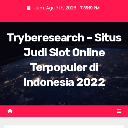
S
Jum. Agu 7th, 2026
7:35:19 PM
k
i
p
Tryberesearch – Situs
t
o
Judi Slot Online
c
o
Terpopuler di
n
t
Indonesia 2022
e
n
t