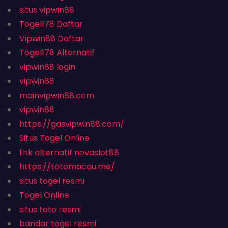
situs vipwin88
Togel178 Daftar
Vipwin88 Daftar
Togel178 Alternatif
vipwin88 login
vipwin88
mainvipwin88.com
vipwin88
https://gasvipwin88.com/
Situs Togel Online
link alternatif novaslot88
https://totomacau.me/
situs togel resmi
Togel Online
situs toto resmi
bandar togel resmi