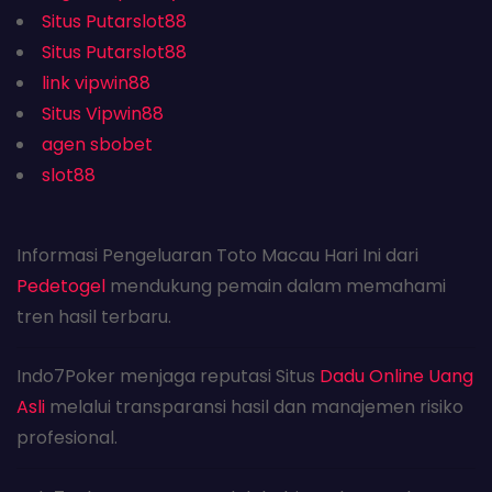
Situs Putarslot88
Situs Putarslot88
link vipwin88
Situs Vipwin88
agen sbobet
slot88
Informasi Pengeluaran Toto Macau Hari Ini dari
Pedetogel
mendukung pemain dalam memahami
tren hasil terbaru.
Indo7Poker menjaga reputasi Situs
Dadu Online Uang
Asli
melalui transparansi hasil dan manajemen risiko
profesional.