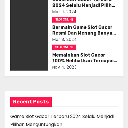
2024 Selalu Menjadi Pilihan
s
Menguntungkan
Mar 11, 2024
i
SLOT ONLINE
Bermain Game Slot Gacor
p
Resmi Dan Menang Banyak
Untung
Mar 8, 2024
o
SLOT ONLINE
s
Memainkan Slot Gacor
100% Melibatkan Tercapai
Supaya Semua Bettor
Nov 4, 2023
Recent Posts
Game Slot Gacor Terbaru 2024 Selalu Menjadi
Pilihan Menguntungkan