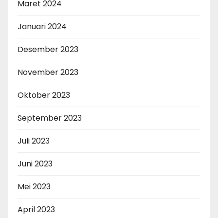
Maret 2024
Januari 2024
Desember 2023
November 2023
Oktober 2023
September 2023
Juli 2023
Juni 2023
Mei 2023
April 2023