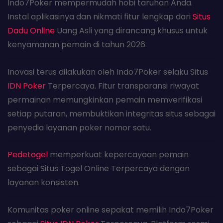
Indo7Poker mempermudah hobi taruhan Anda.
Instal aplikasinya dan nikmati fitur lengkap dari
Situs
Dadu Online
Uang Asli yang dirancang khusus untuk
kenyamanan pemain di tahun 2026.
Inovasi terus dilakukan oleh Indo7Poker selaku Situs
IDN Poker
Terpercaya. Fitur transparansi riwayat
permainan memungkinkan pemain memverifikasi
setiap putaran, membuktikan integritas situs sebagai
penyedia layanan poker nomor satu.
Pedetogel
memperkuat kepercayaan pemain
sebagai Situs Togel Online Terpercaya dengan
layanan konsisten.
Komunitas poker online sepakat memilih Indo7Poker