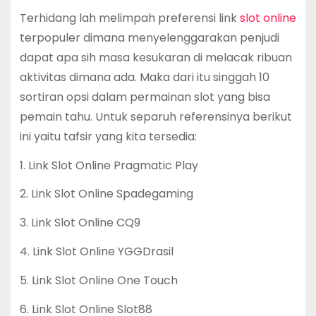
Terhidang lah melimpah preferensi link
slot online
terpopuler dimana menyelenggarakan penjudi
dapat apa sih masa kesukaran di melacak ribuan
aktivitas dimana ada. Maka dari itu singgah 10
sortiran opsi dalam permainan slot yang bisa
pemain tahu. Untuk separuh referensinya berikut
ini yaitu tafsir yang kita tersedia:
1. Link Slot Online Pragmatic Play
2. Link Slot Online Spadegaming
3. Link Slot Online CQ9
4. Link Slot Online YGGDrasil
5. Link Slot Online One Touch
6. Link Slot Online Slot88