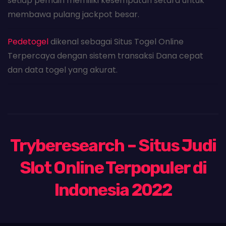
setiap pemain memiliki kesempatan setara untuk
membawa pulang jackpot besar.
Pedetogel
dikenal sebagai Situs Togel Online
Terpercaya dengan sistem transaksi Dana cepat
dan data togel yang akurat.
Tryberesearch – Situs Judi
Slot Online Terpopuler di
Indonesia 2022