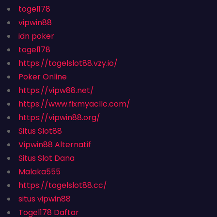
togel178
vipwin88
idn poker
togel178
https://togelslot88.vzy.io/
Poker Online
https://vipw88.net/
https://www.fixmyacllc.com/
https://vipwin88.org/
Situs Slot88
Vipwin88 Alternatif
Situs Slot Dana
Malaka555
https://togelslot88.cc/
situs vipwin88
Togel178 Daftar