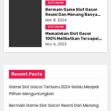
i
SLOT ONLINE
Bermain Game Slot Gacor
p
Resmi Dan Menang Banyak
Untung
Mar 8, 2024
o
SLOT ONLINE
s
Memainkan Slot Gacor
100% Melibatkan Tercapai
Supaya Semua Bettor
Nov 4, 2023
Recent Posts
Game Slot Gacor Terbaru 2024 Selalu Menjadi
Pilihan Menguntungkan
Bermain Game Slot Gacor Resmi Dan Menang