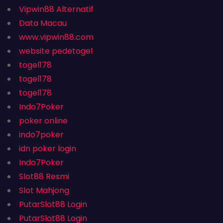
Vipwin88 Alternatif
Data Macau
www.vipwin88.com
website pedetogel
togel178
togel178
togel178
Indo7Poker
poker online
indo7poker
idn poker login
Indo7Poker
Slot88 Resmi
Slot Mahjong
PutarSlot88 Login
PutarSlot88 Login