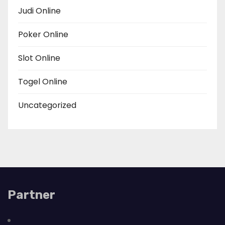
Judi Online
Poker Online
Slot Online
Togel Online
Uncategorized
Partner