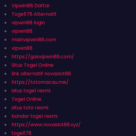
Vipwin88 Daftar
Togel178 Alternatif
vipwin88 login
vipwin88
mainvipwin88.com
vipwin88
https://gasvipwin88.com/
Situs Togel Online
link alternatif novaslot88
https://totomacau.me/
situs togel resmi
Togel Online
situs toto resmi
bandar togel resmi
https://www.novaslot88.xyz/
togel178