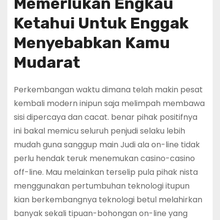
Memerlukan Engkau
Ketahui Untuk Enggak
Menyebabkan Kamu
Mudarat
Perkembangan waktu dimana telah makin pesat
kembali modern inipun saja melimpah membawa
sisi dipercaya dan cacat. benar pihak positifnya
ini bakal memicu seluruh penjudi selaku lebih
mudah guna sanggup main Judi ala on-line tidak
perlu hendak teruk menemukan casino-casino
off-line. Mau melainkan terselip pula pihak nista
menggunakan pertumbuhan teknologi itupun
kian berkembangnya teknologi betul melahirkan
banyak sekali tipuan-bohongan on-line yang