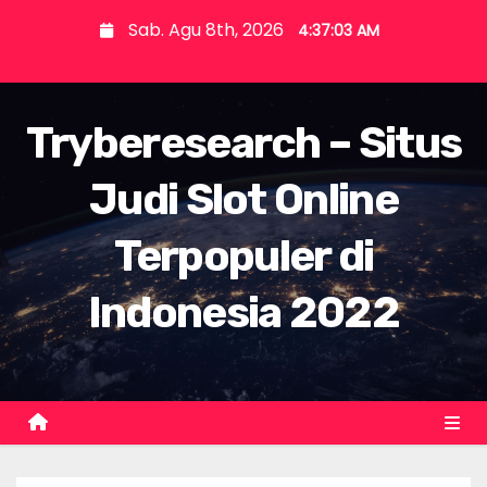
S
Sab. Agu 8th, 2026
4:37:03 AM
k
i
p
Tryberesearch – Situs
t
o
Judi Slot Online
c
o
Terpopuler di
n
t
Indonesia 2022
e
n
t