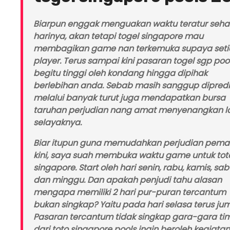
Biarpun enggak menguakan waktu teratur seha
harinya, akan tetapi togel singapore mau
membagikan game nan terkemuka supaya set
player. Terus sampai kini pasaran togel sgp poo
begitu tinggi oleh kondang hingga dipihak
berlebihan anda. Sebab masih sanggup dipredi
melalui banyak turut juga mendapatkan bursa
taruhan perjudian nang amat menyenangkan l
selayaknya.
Biar itupun guna memudahkan perjudian pema
kini, saya suah membuka waktu game untuk tot
singapore. Start oleh hari senin, rabu, kamis, sab
dan minggu. Dan apakah penjudi tahu alasan
mengapa memiliki 2 hari pur-puran tercantum
bukan singkap? Yaitu pada hari selasa terus jum
Pasaran tercantum tidak singkap gara-gara ti
dari toto singapore pools ingin beroleh kegiatan