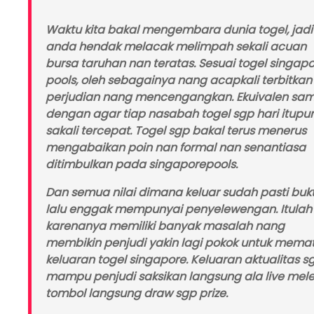
Waktu kita bakal mengembara dunia togel, jadi
anda hendak melacak melimpah sekali acuan
bursa taruhan nan teratas. Sesuai togel singap
pools, oleh sebagainya nang acapkali terbitkan
perjudian nang mencengangkan. Ekuivalen sa
dengan agar tiap nasabah togel sgp hari itupu
sakali tercepat. Togel sgp bakal terus menerus
mengabaikan poin nan formal nan senantiasa
ditimbulkan pada singaporepools.
Dan semua nilai dimana keluar sudah pasti bukti
lalu enggak mempunyai penyelewengan. Itulah
karenanya memiliki banyak masalah nang
membikin penjudi yakin lagi pokok untuk mema
keluaran togel singapore. Keluaran aktualitas s
mampu penjudi saksikan langsung ala live mel
tombol langsung draw sgp prize.