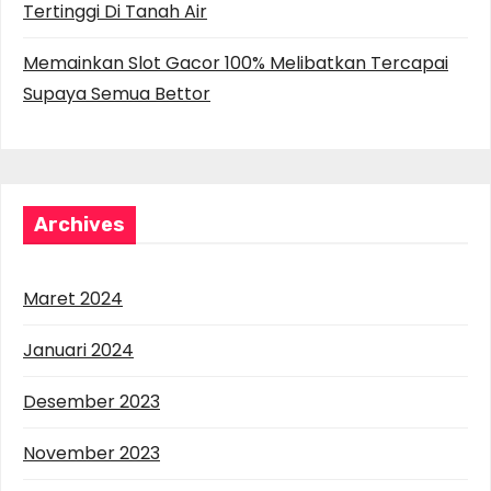
Tertinggi Di Tanah Air
Memainkan Slot Gacor 100% Melibatkan Tercapai
Supaya Semua Bettor
Archives
Maret 2024
Januari 2024
Desember 2023
November 2023