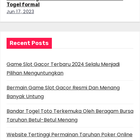
o
Togel formal
Jun 17, 2023
s
Recent Posts
Game Slot Gacor Terbaru 2024 Selalu Menjadi
Pilihan Menguntungkan
Bermain Game Slot Gacor Resmi Dan Menang
Banyak Untung
Bandar Togel Toto Terkemuka Oleh Beragam Bursa
Taruhan Betul-Betul Menang
Website Tertinggi Permainan Taruhan Poker Online