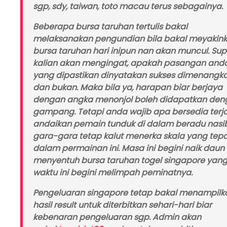
sgp, sdy, taiwan, toto macau terus sebagainya.
Beberapa bursa taruhan tertulis bakal
melaksanakan pengundian bila bakal meyakin
bursa taruhan hari inipun nan akan muncul. Su
kalian akan mengingat, apakah pasangan and
yang dipastikan dinyatakan sukses dimenangk
dan bukan. Maka bila ya, harapan biar berjaya
dengan angka menonjol boleh didapatkan den
gampang. Tetapi anda wajib apa bersedia terj
andaikan pemain tunduk di dalam beradu nasi
gara-gara tetap kalut menerka skala yang tepa
dalam permainan ini. Masa ini begini naik daun
menyentuh bursa taruhan togel singapore yan
waktu ini begini melimpah peminatnya.
Pengeluaran singapore tetap bakal menampilk
hasil result untuk diterbitkan sehari-hari biar
kebenaran pengeluaran sgp. Admin akan