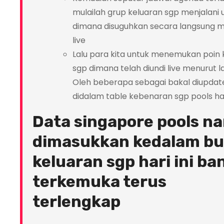
mulailah grup keluaran sgp menjalani 
dimana disuguhkan secara langsung 
live
Lalu para kita untuk menemukan poin 
sgp dimana telah diundi live menurut l
Oleh beberapa sebagai bakal diupdat
didalam table kebenaran sgp pools ha
Data singapore pools n
dimasukkan kedalam bu
keluaran sgp hari ini ba
terkemuka terus
terlengkap