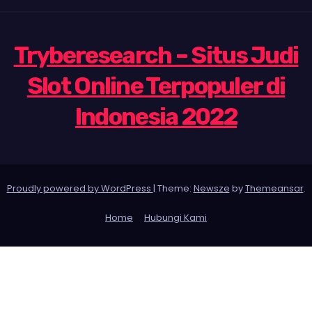
Tryberesearch – Situs Judi
Slot Online Terpopuler di
Indonesia 2022
Proudly powered by WordPress
|
Theme:
Newsze
by
Themeansar
.
Home
Hubungi Kami