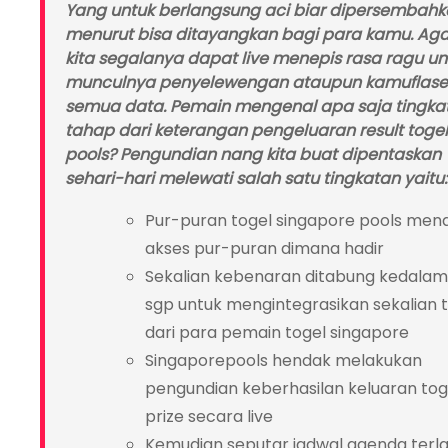
Yang untuk berlangsung aci biar dipersembah
menurut bisa ditayangkan bagi para kamu. Aga
kita segalanya dapat live menepis rasa ragu un
munculnya penyelewengan ataupun kamuflase
semua data. Pemain mengenal apa saja tingka
tahap dari keterangan pengeluaran result toge
pools? Pengundian nang kita buat dipentaskan
sehari-hari melewati salah satu tingkatan yaitu:
Pur-puran togel singapore pools men
akses pur-puran dimana hadir
Sekalian kebenaran ditabung kedalam 
sgp untuk mengintegrasikan sekalian 
dari para pemain togel singapore
Singaporepools hendak melakukan
pengundian keberhasilan keluaran tog
prize secara live
Kemudian seputar jadwal agenda terl