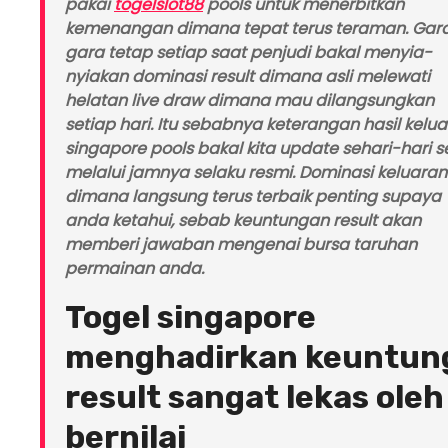
pakai
togelslot88
pools untuk menerbitkan
kemenangan dimana tepat terus teraman. Gar
gara tetap setiap saat penjudi bakal menyia-
nyiakan dominasi result dimana asli melewati
helatan live draw dimana mau dilangsungkan
setiap hari. Itu sebabnya keterangan hasil kelu
singapore pools bakal kita update sehari-hari s
melalui jamnya selaku resmi. Dominasi keluaran
dimana langsung terus terbaik penting supaya
anda ketahui, sebab keuntungan result akan
memberi jawaban mengenai bursa taruhan
permainan anda.
Togel singapore
menghadirkan keuntun
result sangat lekas oleh
bernilai