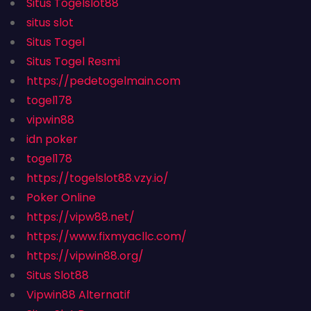
Situs Togelslot88
situs slot
Situs Togel
Situs Togel Resmi
https://pedetogelmain.com
togel178
vipwin88
idn poker
togel178
https://togelslot88.vzy.io/
Poker Online
https://vipw88.net/
https://www.fixmyacllc.com/
https://vipwin88.org/
Situs Slot88
Vipwin88 Alternatif