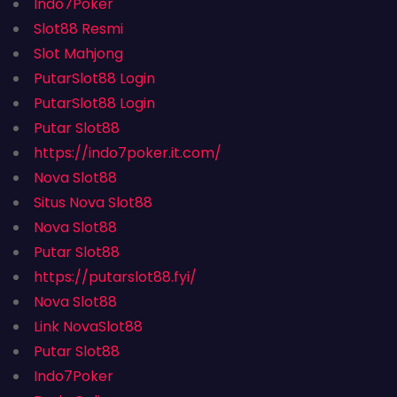
Indo7Poker
Slot88 Resmi
Slot Mahjong
PutarSlot88 Login
PutarSlot88 Login
Putar Slot88
https://indo7poker.it.com/
Nova Slot88
Situs Nova Slot88
Nova Slot88
Putar Slot88
https://putarslot88.fyi/
Nova Slot88
Link NovaSlot88
Putar Slot88
Indo7Poker