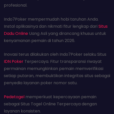
profesional.
Indo7Poker mempermudah hobi taruhan Anda.
Instal aplikasinya dan nikmati fitur lengkap dari
Situs
Dadu Online
Uang Asli yang dirancang khusus untuk
kenyamanan pemain di tahun 2026.
Inovasi terus dilakukan oleh Indo7Poker selaku Situs
IDN Poker
Terpercaya. Fitur transparansi riwayat
permainan memungkinkan pemain memverifikasi
setiap putaran, membuktikan integritas situs sebagai
penyedia layanan poker nomor satu.
Pedetogel
memperkuat kepercayaan pemain
sebagai Situs Togel Online Terpercaya dengan
layanan konsisten.