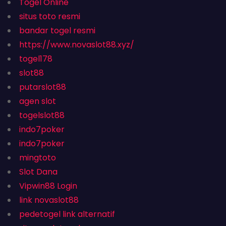
Togel Online
situs toto resmi
bandar togel resmi
https://www.novaslot88.xyz/
togel178
slot88
putarslot88
agen slot
togelslot88
indo7poker
indo7poker
mingtoto
Slot Dana
Vipwin88 Login
link novaslot88
pedetogel link alternatif