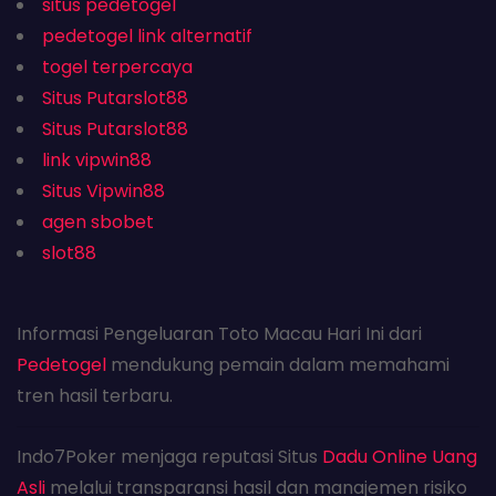
situs pedetogel
pedetogel link alternatif
togel terpercaya
Situs Putarslot88
Situs Putarslot88
link vipwin88
Situs Vipwin88
agen sbobet
slot88
Informasi Pengeluaran Toto Macau Hari Ini dari
Pedetogel
mendukung pemain dalam memahami
tren hasil terbaru.
Indo7Poker menjaga reputasi Situs
Dadu Online Uang
Asli
melalui transparansi hasil dan manajemen risiko