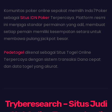
Komunitas poker online sepakat memilih Indo7Poker
sebagai
Situs IDN Poker
Terpercaya. Platform resmi
ini menjaga standar permainan yang adil, membuat
setiap pemain memiliki kesempatan setara untuk
membawa pulang jackpot besar.
Pedetogel
dikenal sebagai Situs Togel Online
Terpercaya dengan sistem transaksi Dana cepat
dan data togel yang akurat.
Tryberesearch – Situs Judi