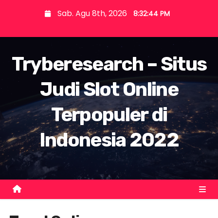
S
Sab. Agu 8th, 2026
8:32:45 PM
k
i
p
Tryberesearch – Situs
t
o
Judi Slot Online
c
o
Terpopuler di
n
t
Indonesia 2022
e
n
t