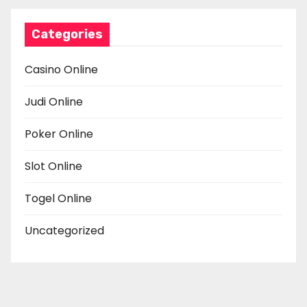
Categories
Casino Online
Judi Online
Poker Online
Slot Online
Togel Online
Uncategorized