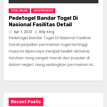
TOGEL ONLINE
UNCATEGORIZED
Pedetogel Bandar Togel Di
Nasional Fasilitas Detail
Apr 1, 2023
Billy King
Pedetogel Bandar Togel Di Nasional Fasilitas
Detail perjudian permainan togel tertinggi
masa ini dipercaya menjadi Sedikit aktivitas
taruhan nang sangat marak dan populer di
dalam negeri. nang sedangkan permainan ini…
Recent Posts