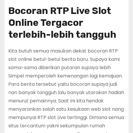
Bocoran RTP Live Slot
Online Tergacor
terlebih-lebih tangguh
Kita butuh semua masukan dekat bocoran RTP
slot online betul-betul berita baru. Supaya kami
sama-sama diberikan putaran supaya lebih
Simpel memperoleh kemenangan lagi kemajuan.
Para berita tersebut yaitu bocoran supaya judi
nan banyak tangguh lalu banyak utarakan hadiah
menurut pemainnya. Saat Ini kita hendak
menyarankan salah satu kesukaan web slot nang
mempunyai RTP slot Live tertinggi. Dimana semua
situs tercantum yakni sekumpulan rumah