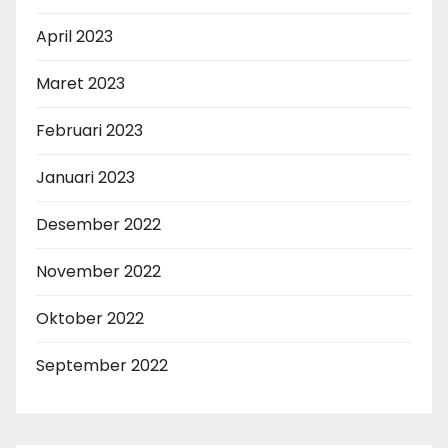
April 2023
Maret 2023
Februari 2023
Januari 2023
Desember 2022
November 2022
Oktober 2022
September 2022