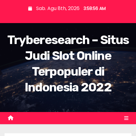
S
Sab. Agu 8th, 2026
3:58:56 AM
k
i
p
Tryberesearch – Situs
t
o
Judi Slot Online
c
o
Terpopuler di
n
t
Indonesia 2022
e
n
t