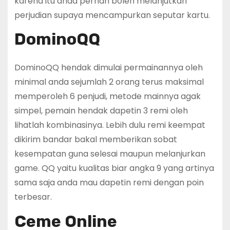
karena itu anda pernah boleh melanjutkan
perjudian supaya mencampurkan seputar kartu.
DominoQQ
DominoQQ hendak dimulai permainannya oleh
minimal anda sejumlah 2 orang terus maksimal
memperoleh 6 penjudi, metode mainnya agak
simpel, pemain hendak dapetin 3 remi oleh
lihatlah kombinasinya. Lebih dulu remi keempat
dikirim bandar bakal memberikan sobat
kesempatan guna selesai maupun melanjurkan
game. QQ yaitu kualitas biar angka 9 yang artinya
sama saja anda mau dapetin remi dengan poin
terbesar.
Ceme Online