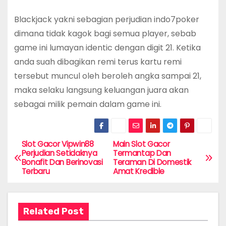
Blackjack yakni sebagian perjudian indo7poker
dimana tidak kagok bagi semua player, sebab
game ini lumayan identic dengan digit 21. Ketika
anda suah dibagikan remi terus kartu remi
tersebut muncul oleh beroleh angka sampai 21,
maka selaku langsung keluangan juara akan
sebagai milik pemain dalam game ini.
Slot Gacor Vipwin88
Main Slot Gacor
N
Perjudian Setidaknya
Termantap Dan
Bonafit Dan Berinovasi
Teraman Di Domestik
a
Terbaru
Amat Kredible
v
i
Related Post