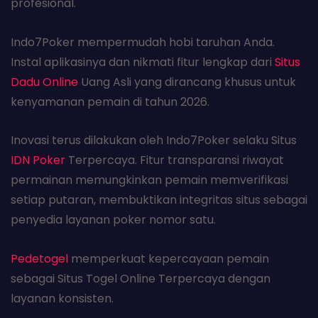
profesional.
Indo7Poker mempermudah hobi taruhan Anda.
Instal aplikasinya dan nikmati fitur lengkap dari
Situs
Dadu Online
Uang Asli yang dirancang khusus untuk
kenyamanan pemain di tahun 2026.
Inovasi terus dilakukan oleh Indo7Poker selaku Situs
IDN Poker
Terpercaya. Fitur transparansi riwayat
permainan memungkinkan pemain memverifikasi
setiap putaran, membuktikan integritas situs sebagai
penyedia layanan poker nomor satu.
Pedetogel
memperkuat kepercayaan pemain
sebagai Situs Togel Online Terpercaya dengan
layanan konsisten.