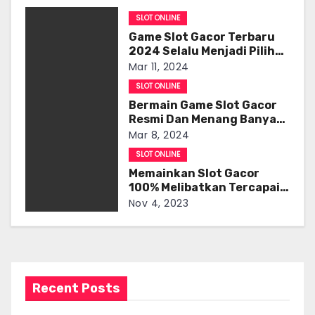
g
SLOT ONLINE
a
Game Slot Gacor Terbaru
2024 Selalu Menjadi Pilihan
s
Menguntungkan
Mar 11, 2024
i
SLOT ONLINE
Bermain Game Slot Gacor
p
Resmi Dan Menang Banyak
Untung
Mar 8, 2024
o
SLOT ONLINE
s
Memainkan Slot Gacor
100% Melibatkan Tercapai
Supaya Semua Bettor
Nov 4, 2023
Recent Posts