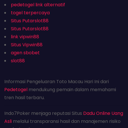
pedetogel link alternatif
togel terpercaya
Situs Putarslot88
Situs Putarslot88
link vipwin88
Situs Vipwin88
agen sbobet
slot88
Informasi Pengeluaran Toto Macau Hari Ini dari
Pedetogel
mendukung pemain dalam memahami
tren hasil terbaru.
Indo7Poker menjaga reputasi Situs
Dadu Online Uang
Asli
melalui transparansi hasil dan manajemen risiko