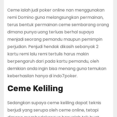
Ceme ialah judi poker online nan menggunakan
remi Domino guna melangsungkan permainan,
terus bentuk permainan ceme sembarang orang
dimana punya uang terluas berhal supaya
menjadi seorang pemandu maupun pemimpin
perjudian. Penjudi hendak dikasih sebanyak 2
kartu remi lalu remi tertulis harus makin
berpengaruh dari pada kartu pemandu, oleh
demikian anda ingin bisa menang guna temukan
keberhasilan hanya di indo7poker.
Ceme Keliling
Sedangkan supaya ceme keliling dapat teknis
berjudi yang serupa oleh ceme online, tetapi