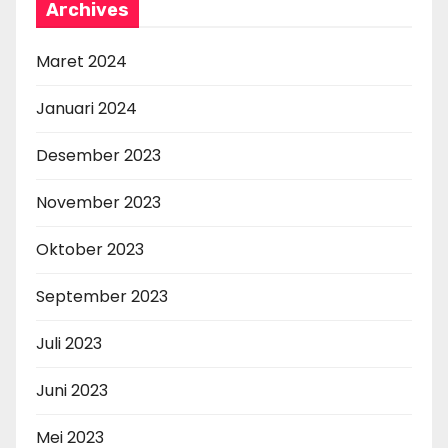
Archives
Maret 2024
Januari 2024
Desember 2023
November 2023
Oktober 2023
September 2023
Juli 2023
Juni 2023
Mei 2023