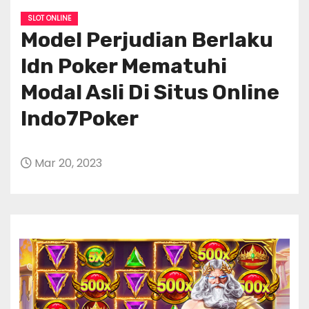
SLOT ONLINE
Model Perjudian Berlaku
Idn Poker Mematuhi
Modal Asli Di Situs Online
Indo7Poker
Mar 20, 2023