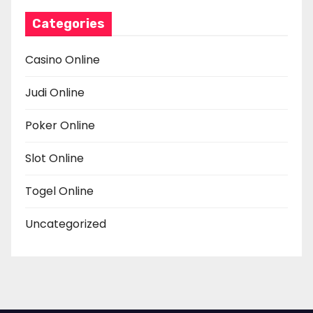
Categories
Casino Online
Judi Online
Poker Online
Slot Online
Togel Online
Uncategorized