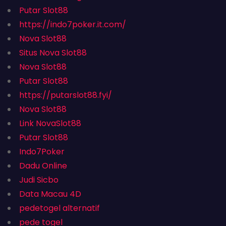
Putar Slot88
https://indo7poker.it.com/
Nova Slot88
Situs Nova Slot88
Nova Slot88
Putar Slot88
https://putarslot88.fyi/
Nova Slot88
Link NovaSlot88
Putar Slot88
Indo7Poker
Dadu Online
Judi Sicbo
Data Macau 4D
pedetogel alternatif
pede togel