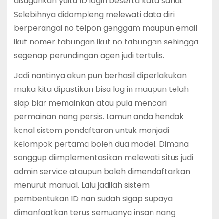
disuguhkan yaitu ID login beserta kata sandi.
Selebihnya didompleng melewati data diri
berperangai no telpon genggam maupun email
ikut nomer tabungan ikut no tabungan sehingga
segenap perundingan agen judi tertulis.
Jadi nantinya akun pun berhasil diperlakukan
maka kita dipastikan bisa log in maupun telah
siap biar memainkan atau pula mencari
permainan nang persis. Lamun anda hendak
kenal sistem pendaftaran untuk menjadi
kelompok pertama boleh dua model. Dimana
sanggup diimplementasikan melewati situs judi
admin service ataupun boleh dimendaftarkan
menurut manual. Lalu jadilah sistem
pembentukan ID nan sudah sigap supaya
dimanfaatkan terus semuanya insan nang