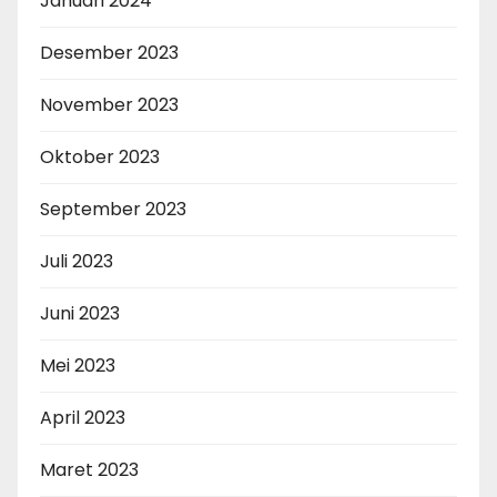
Januari 2024
Desember 2023
November 2023
Oktober 2023
September 2023
Juli 2023
Juni 2023
Mei 2023
April 2023
Maret 2023