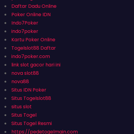
Daftar Dadu Online
Poker Online IDN
Indo7Poker
indo7poker
Kartu Poker Online
Togelslot88 Daftar
indo7poker.com
link slot gacor hari ini
nova slot88
nova88
Situs IDN Poker
Situs Togelslot88
situs slot
Situs Togel
Situs Togel Resmi
https://pedetogelmain.com