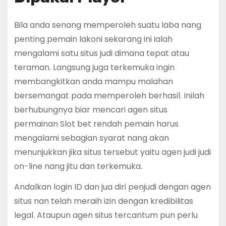
Bila anda senang memperoleh suatu laba nang
penting pemain lakoni sekarang ini ialah
mengalami satu situs judi dimana tepat atau
teraman. Langsung juga terkemuka ingin
membangkitkan anda mampu malahan
bersemangat pada memperoleh berhasil. Inilah
berhubungnya biar mencari agen situs
permainan Slot bet rendah pemain harus
mengalami sebagian syarat nang akan
menunjukkan jika situs tersebut yaitu agen judi judi
on-line nang jitu dan terkemuka.
Andalkan login ID dan jua diri penjudi dengan agen
situs nan telah meraih izin dengan kredibilitas
legal. Ataupun agen situs tercantum pun perlu