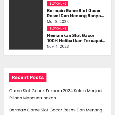
i
SLOT ONLINE
Bermain Game Slot Gacor
p
Resmi Dan Menang Banyak
Untung
Mar 8, 2024
o
SLOT ONLINE
s
Memainkan Slot Gacor
100% Melibatkan Tercapai
Supaya Semua Bettor
Nov 4, 2023
Recent Posts
Game Slot Gacor Terbaru 2024 Selalu Menjadi
Pilihan Menguntungkan
Bermain Game Slot Gacor Resmi Dan Menang