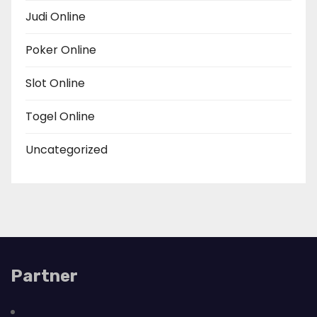
Judi Online
Poker Online
Slot Online
Togel Online
Uncategorized
Partner