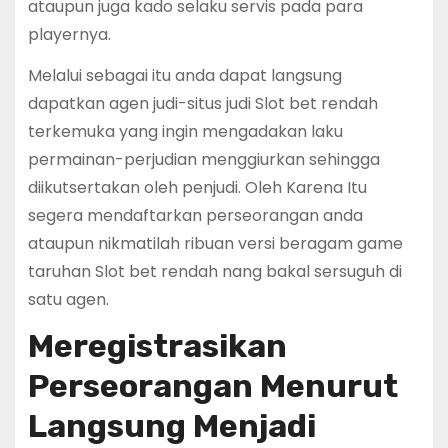
ataupun juga kado selaku servis pada para
playernya.
Melalui sebagai itu anda dapat langsung
dapatkan agen judi-situs judi Slot bet rendah
terkemuka yang ingin mengadakan laku
permainan-perjudian menggiurkan sehingga
diikutsertakan oleh penjudi. Oleh Karena Itu
segera mendaftarkan perseorangan anda
ataupun nikmatilah ribuan versi beragam game
taruhan Slot bet rendah nang bakal sersuguh di
satu agen.
Meregistrasikan
Perseorangan Menurut
Langsung Menjadi