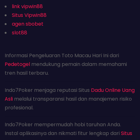
link vipwin88
Situs Vipwin88
agen sbobet
slot88
Informasi Pengeluaran Toto Macau Hari Ini dari
Pedetogel
mendukung pemain dalam memahami
tren hasil terbaru.
Indo7Poker menjaga reputasi Situs
Dadu Online Uang
Asli
melalui transparansi hasil dan manajemen risiko
profesional.
Indo7Poker mempermudah hobi taruhan Anda.
Instal aplikasinya dan nikmati fitur lengkap dari
Situs