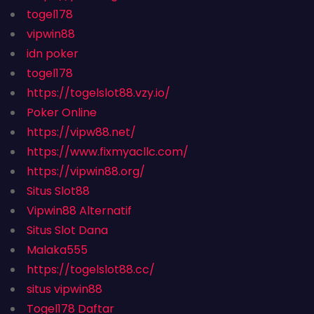
togel178
vipwin88
idn poker
togel178
https://togelslot88.vzy.io/
Poker Online
https://vipw88.net/
https://www.fixmyacllc.com/
https://vipwin88.org/
Situs Slot88
Vipwin88 Alternatif
Situs Slot Dana
Malaka555
https://togelslot88.cc/
situs vipwin88
Togel178 Daftar